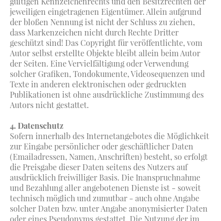
gültigen Kennzeichenrechts und den Besitzrechten der
jeweiligen eingetragenen Eigentümer. Allein aufgrund
der bloßen Nennung ist nicht der Schluss zu ziehen,
dass Markenzeichen nicht durch Rechte Dritter
geschützt sind! Das Copyright für veröffentlichte, vom
Autor selbst erstellte Objekte bleibt allein beim Autor
der Seiten. Eine Vervielfältigung oder Verwendung
solcher Grafiken, Tondokumente, Videosequenzen und
Texte in anderen elektronischen oder gedruckten
Publikationen ist ohne ausdrückliche Zustimmung des
Autors nicht gestattet.
4. Datenschutz
Sofern innerhalb des Internetangebotes die Möglichkeit
zur Eingabe persönlicher oder geschäftlicher Daten
(Emailadressen, Namen, Anschriften) besteht, so erfolgt
die Preisgabe dieser Daten seitens des Nutzers auf
ausdrücklich freiwilliger Basis. Die Inanspruchnahme
und Bezahlung aller angebotenen Dienste ist - soweit
technisch möglich und zumutbar - auch ohne Angabe
solcher Daten bzw. unter Angabe anonymisierter Daten
oder eines Pseudonyms gestattet. Die Nutzung der im